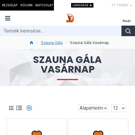
LANGUAGE
KEZDŐLAP
RÓLUNK
KAPCSOLAT
FT
FORINT
Szauna Gála
Szauna Gála Vasárnap
SZAUNA GÁLA
VASÁRNAP