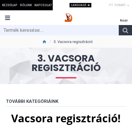
LANGUAGE
KEZDŐLAP
RÓLUNK
KAPCSOLAT
FT
FORINT
3. Vacsora regisztráció
3. VACSORA
REGISZTRÁCIÓ
TOVÁBBI KATEGÓRIÁINK
Vacsora regisztráció!