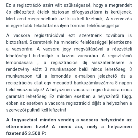
Ez a regisztráció azért vált szükségessé, hogy a megrendelt
és elkészített ételek biztosan elfogyasztásra is kerüljenek.
Mert amit megrendeltünk azt ki is kell fizetniük,. A szervezés
is egyre több feladattal és ilyen formán felelősséggel jár.
A vacsora regisztrációval ezt szeretnénk továbbra is
biztosítani. Szeretnénk ha mindenki felelősséggel jelentkezne
a vacsorára. A vacsora jegy megváltásával a részvételi
lehetőséget biztosítjuk a közös vacsorára. A regisztráció
lemondására , a regisztrációs díj visszatérítésére a
rendezvény előtt 3 munkanapon belül nincs lehetőség. 3
munkanapon túl a lemondás e-mailban jelezhető és a
regisztrációs díjat egy megadott bankszámlaszámra 8 napon
belül visszautaljuk! A helyszínen vacsora regisztrációra nincs
garantált lehetőség. Ez minden esetben a helyszíntől függ,
ebben az esetben a vacsora regisztráció díjját a helyszínen a
szervezői pultnál kell kifizetni!
A fogyasztást minden vendég a vacsora helyszínén az
étteremben fizeti!
A menü ára, mely a helyszínen
fizetendő 3.500 Ft