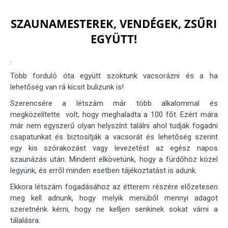
SZAUNAMESTEREK, VENDÉGEK, ZSŰRI
EGYÜTT!
.
Több forduló óta együtt szoktunk vacsorázni és a ha
lehetőség van rá kicsit bulizunk is!
Szerencsére a létszám már több alkalommal és
megközelítette volt, hogy meghaladta a 100 főt. Ezért mára
már nem egyszerű olyan helyszínt találni ahol tudják fogadni
csapatunkat és biztosítják a vacsorát és lehetőség szerint
egy kis szórakozást vagy levezetést az egész napos
szaunázás után. Mindent elkövetünk, hogy a fürdőhöz közel
legyünk, és erről minden esetben tájékoztatást is adunk.
Ekkora létszám fogadásához az étterem részére előzetesen
meg kell adnunk, hogy melyik menüből mennyi adagot
szeretnénk kérni, hogy ne kelljen senkinek sokat várni a
tálalásra.